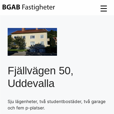
Hoppa
till
innehåll
Fjällvägen 50,
Uddevalla
Sju lägenheter, två studentbostäder, två garage
och fem p-platser.